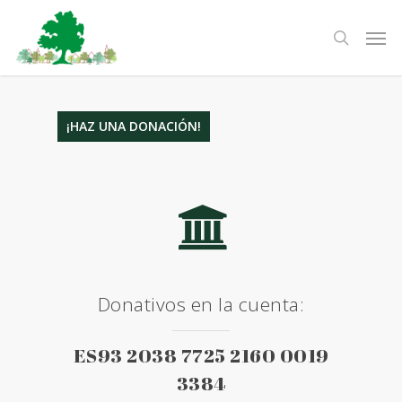
Skip
Men
to
search
main
content
¡HAZ UNA DONACIÓN!
Donativos en la cuenta:
ES93 2038 7725 2160 0019
3384