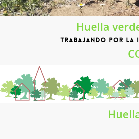
Huella verd
Trabajando por la i
CO
Huell