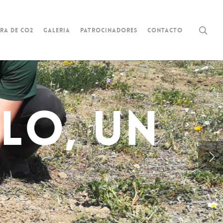
sea
ra de CO2
Galeria
Patrocinadores
Contacto
LO, UN